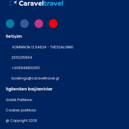
İletişim
KOMNINON 12 54624 - THESSALONIKI
2310235554
+306948832051
bookings@caraveltravel.gr
İlgilenilen bağlantılar
Gizlilik Politikası
Cookies politikası
@ Copyright 2026