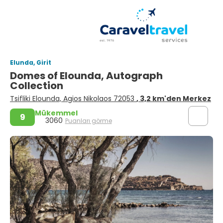
Elunda, Girit
Domes of Elounda, Autograph
Collection
Tsifliki Elounda, Agios Nikolaos 72053
, 3,2 km'den Merkez
Mükemmel
9
3060
Puanları görme