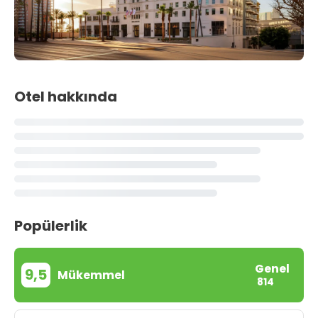
Otel hakkında
Popülerlik
Genel
9,5
Mükemmel
814