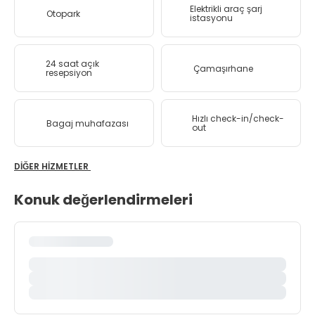
Elektrikli araç şarj
Otopark
istasyonu
24 saat açık
Çamaşırhane
resepsiyon
Hızlı check-in/check-
Bagaj muhafazası
out
DIĞER HIZMETLER
Konuk değerlendirmeleri