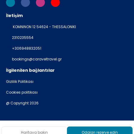
İletişim
KOMNINON 12 54624 - THESSALONIKI
2310235554
+306948832051
bookings@caraveltravel.gr
İlgilenilen bağlantılar
Gizlilik Politikası
Cookies politikası
@ Copyright 2026
Haritaya bakın
Odaları rezerve edin