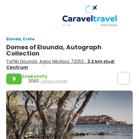
Elunda, Crete
Domes of Elounda, Autograph
Collection
Tsifliki Elounda, Agios Nikolaos 72053
, 3,2 km stąd:
Centrum
Znakomity
9
3060
Zobacz wyniki