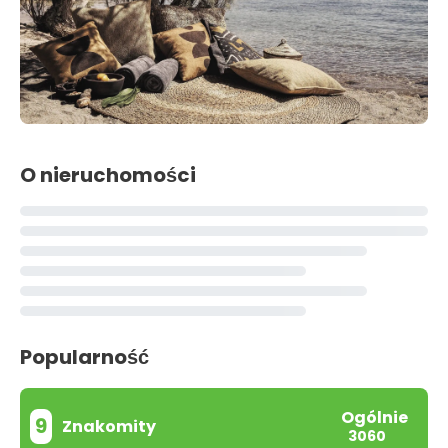
O nieruchomości
Popularność
Ogólnie
9
Znakomity
3060