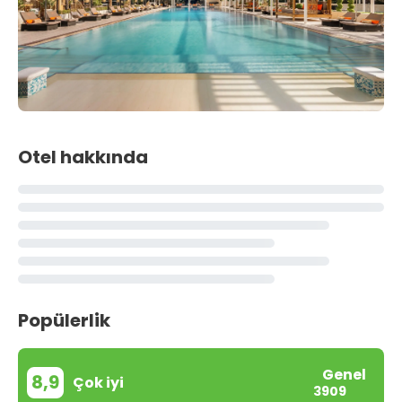
Otel hakkında
Popülerlik
Genel
8,9
Çok iyi
3909