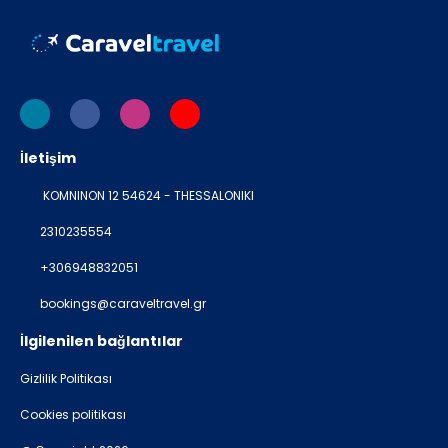
İletişim
KOMNINON 12 54624 - THESSALONIKI
2310235554
+306948832051
bookings@caraveltravel.gr
İlgilenilen bağlantılar
Gizlilik Politikası
Cookies politikası