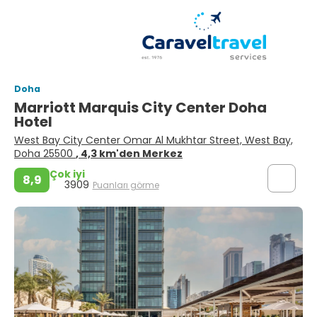
Doha
Marriott Marquis City Center Doha
Hotel
West Bay City Center Omar Al Mukhtar Street, West Bay,
Doha 25500
, 4,3 km'den Merkez
Çok iyi
8,9
3909
Puanları görme