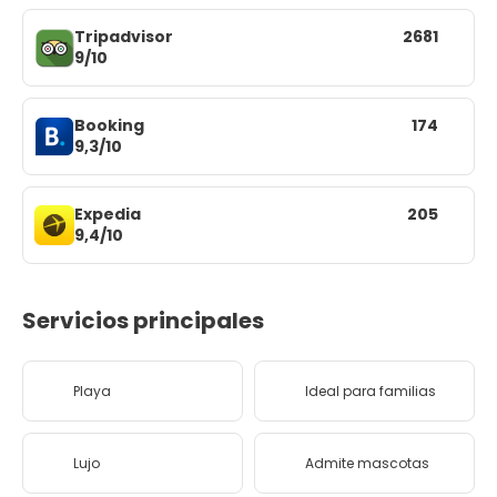
Tripadvisor
2681
9/10
Booking
174
9,3/10
Expedia
205
9,4/10
Servicios principales
Playa
Ideal para familias
Lujo
Admite mascotas