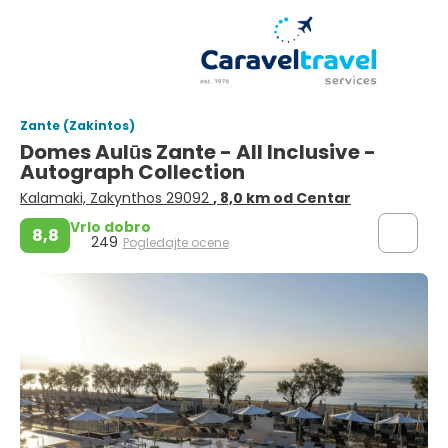
Zante (Zakintos)
Domes Aulūs Zante - All Inclusive -
Autograph Collection
Kalamaki, Zakynthos 29092
, 8,0 km od Centar
Vrlo dobro
8,8
249
Pogledajte ocene