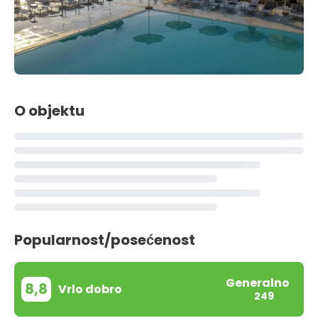
O objektu
Popularnost/posećenost
Generalno
8,8
Vrlo dobro
249