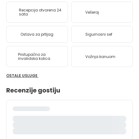
Recepcija otvorena 24
Vešeraj
sata
Ostava za prtljag
Sigurnosni sef
Pristupačno za
Vožnja kanuom
invalidska kolica
OSTALE USLUGE
Recenzije gostiju