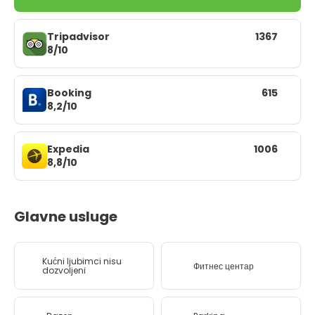
Tripadvisor
1367
8/10
Booking
615
8,2/10
Expedia
1006
8,8/10
Glavne usluge
Kućni ljubimci nisu
Фитнес центар
dozvoljeni