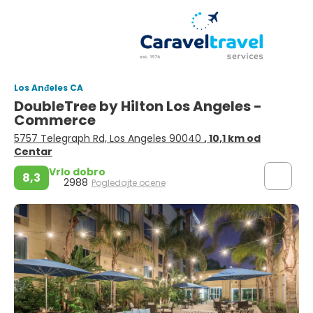
Los Anđeles CA
DoubleTree by Hilton Los Angeles -
Commerce
5757 Telegraph Rd, Los Angeles 90040
, 10,1 km od
Centar
Vrlo dobro
8,3
2988
Pogledajte ocene