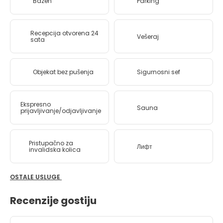
Bazen
Parking
Recepcija otvorena 24
Vešeraj
sata
Objekat bez pušenja
Sigurnosni sef
Ekspresno
Sauna
prijavljivanje/odjavljivanje
Pristupačno za
Лифт
invalidska kolica
OSTALE USLUGE
Recenzije gostiju