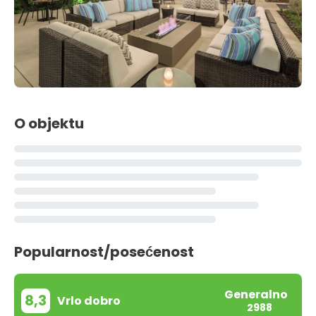
O objektu
Popularnost/posećenost
Generalno
8,3
Vrlo dobro
2988