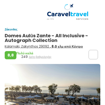
Ζάκυνθος
Domes Aulūs Zante - All Inclusive -
Autograph Collection
Kalamaki, Zakynthos 29092
, 8,0 χλμ από Κέντρο
Πολύ καλά
8,8
249
Δείτε βαθμολογίες