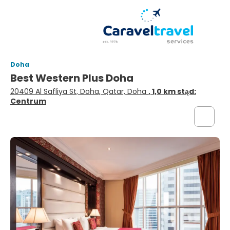
Doha
Best Western Plus Doha
20409 Al Safliya St, Doha, Qatar, Doha
, 1,0 km stąd:
Centrum