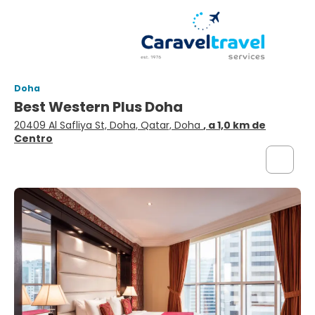
Doha
Best Western Plus Doha
20409 Al Safliya St, Doha, Qatar, Doha
, a 1,0 km de
Centro