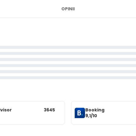
OPINII
visor
3645
Booking
9,1/10