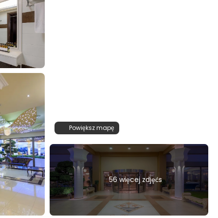
Powiększ mapę
56 więcej zdjęćs