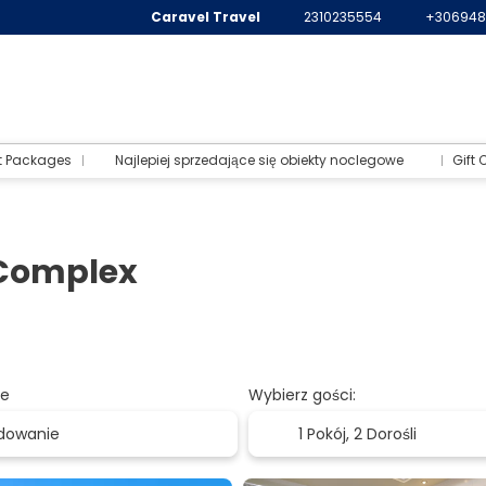
Caravel Travel
2310235554
+306948
t Packages
Najlepiej sprzedające się obiekty noclegowe
Gift 
 Complex
e
Wybierz gości:
1 Pokój,
2 Dorośli