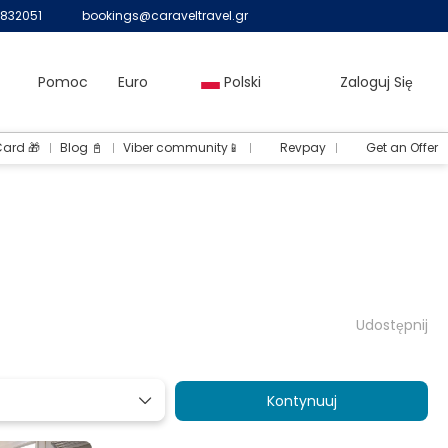
832051
bookings@caraveltravel.gr
Pomoc
Euro
Polski
Zaloguj Się
Card 🎁
Blog 📓
Viber community📱
Revpay
Get an Offer
Udostępnij
Kontynuuj