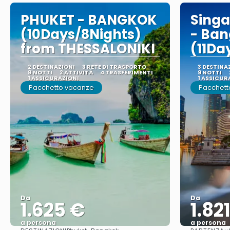
PHUKET - BANGKOK
Singa
(10Days/8Nights)
- Ba
from THESSALONIKI
(11Da
2 DESTINAZIONI
3 RETE DI TRASPORTO
3 DESTINA
8 NOTTI
2 ATTIVITÀ
4 TRASFERIMENTI
9 NOTTI
1 ASSICURAZIONI
1 ASSICUR
Pacchetto vacanze
Pacchett
Da
Da
1.625 €
1.82
a persona
a persona