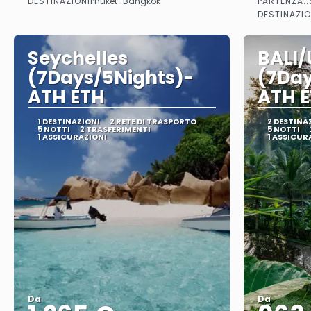
DESTINAZIONI
PARTENZA::
Phuket · Bangkok
Vedere
DESTINAZIO
Seychelles
BALI
(7Days/5Nights)-
(7Day
ATH ETH
ATH 
1 DESTINAZIONI
2 RETE DI TRASPORTO
2 DESTINA
5 NOTTI
2 TRASFERIMENTI
5 NOTTI
1 ASSICURAZIONI
1 ASSICUR
Da
Da