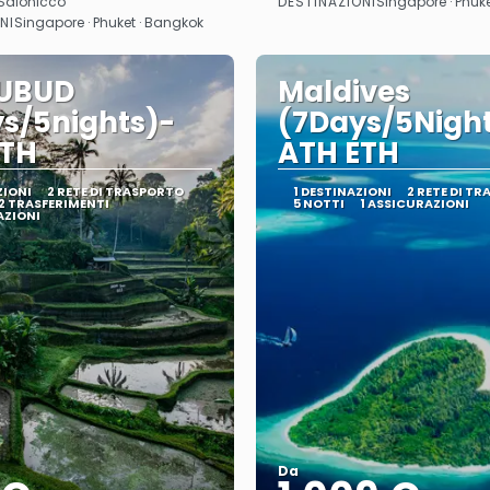
DESTINAZIONI
Salonicco
Singapore · Phuk
Vedere
Vedere
NI
Singapore · Phuket · Bangkok
/UBUD
Maldives
s/5nights)-
(7Days/5Nigh
ETH
ATH ETH
ZIONI
2 RETE DI TRASPORTO
1 DESTINAZIONI
2 RETE DI T
2 TRASFERIMENTI
5 NOTTI
1 ASSICURAZIONI
AZIONI
Da