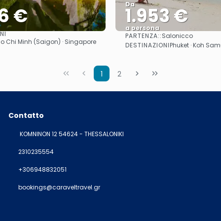
Da
6 €
1.953 €
a persona
NI
PARTENZA::
Salonicco
Vedere
Vedere
 Ho Chi Minh (Saigon) · Singapore
DESTINAZIONI
Phuket · Koh Sam
1
2
Contatto
KOMNINON 12 54624 - THESSALONIKI
2310235554
+306948832051
bookings@caraveltravel.gr