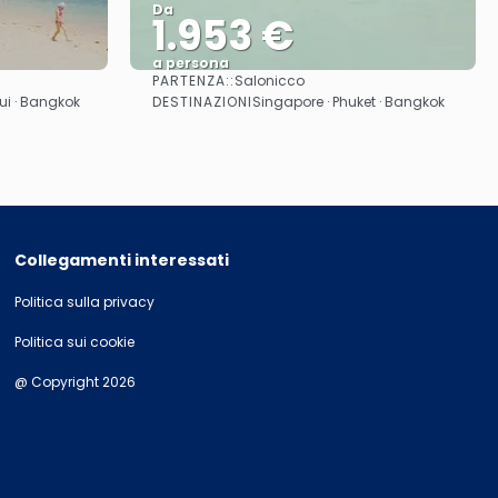
Da
1.953 €
a persona
PARTENZA::
Salonicco
Vedere
DESTINAZIONI
ui · Bangkok
Singapore · Phuket · Bangkok
Collegamenti interessati
Politica sulla privacy
Politica sui cookie
@ Copyright 2026