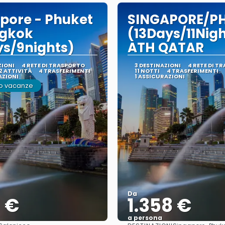
pore - Phuket
SINGAPORE/P
ngkok
(13Days/11Nig
ys/9nights)
ATH QATAR
ZIONI
4 RETE DI TRASPORTO
3 DESTINAZIONI
4 RETE DI T
2 ATTIVITÀ
4 TRASFERIMENTI
11 NOTTI
4 TRASFERIMENTI
AZIONI
1 ASSICURAZIONI
o vacanze
Da
1 €
1.358 €
a persona