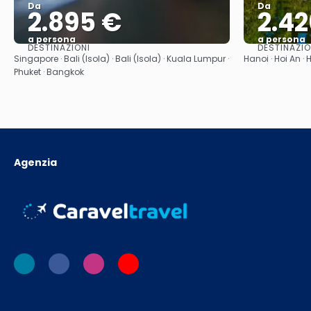
Da
Da
2.895 €
2.42
a persona
a persona
DESTINAZIONI
DESTINAZIO
Vedere
Singapore · Bali (Isola) · Bali (Isola) · Kuala Lumpur ·
Hanoi · Hoi An ·
Phuket · Bangkok
Agenzia