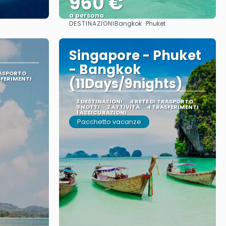
960 €
a persona
DESTINAZIONI
Bangkok · Phuket
Vedere
Singapore - Phuket
- Bangkok
RASPORTO
SFERIMENTI
(11Days/9nights)
3 DESTINAZIONI
4 RETE DI TRASPORTO
9 NOTTI
2 ATTIVITÀ
4 TRASFERIMENTI
1 ASSICURAZIONI
Pacchetto vacanze