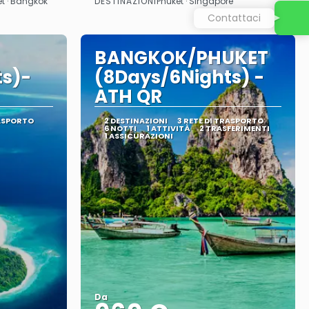
DESTINAZIONI
et · Bangkok
Phuket · Singapore
Vedere
Contattaci
BANGKOK/PHUKET
ts)-
(8Days/6Nights) -
ATH QR
RASPORTO
2 DESTINAZIONI
3 RETE DI TRASPORTO
6 NOTTI
1 ATTIVITÀ
2 TRASFERIMENTI
1 ASSICURAZIONI
Da