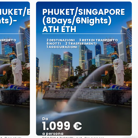
HUKET/BANGKOK
PHUKET/SINGAPORE
hts)-
(8Days/6Nights)
ATH ETH
RASPORTO
2 DESTINAZIONI
3 RETE DI TRASPORTO
6 NOTTI
2 TRASFERIMENTI
1 ASSICURAZIONI
Da
1.099 €
a persona