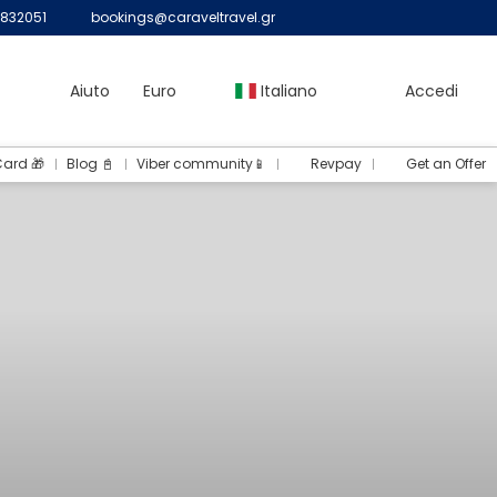
832051
bookings@caraveltravel.gr
Aiuto
Euro
Italiano
Accedi
Card 🎁
Blog 📓
Viber community📱
Revpay
Get an Offer