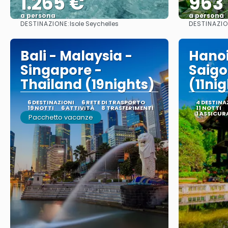
1.265 €
963
a persona
a persona
DESTINAZIONE:
DESTINAZIO
Isole Seychelles
Vedere
Bali - Malaysia -
Hanoi
Singapore -
Saigo
Thailand (19nights)
(11nig
6 DESTINAZIONI
6 RETE DI TRASPORTO
4 DESTINA
19 NOTTI
6 ATTIVITÀ
8 TRASFERIMENTI
11 NOTTI
1 ASSICUR
Pacchetto vacanze