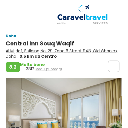
Doha
Central Inn Souq Waqif
Al Mijdaf, Building No. 29, Zone 6 Street 948, Old Ghanim,
Doha
, 0,5 km da Centro
Molto bene
8,2
3812
Vedi i punteggi