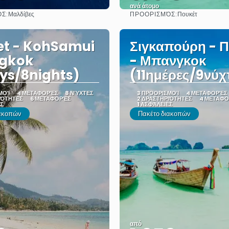
ανά άτομο
Σ:
ΠΡΟΟΡΙΣΜΌΣ:
Μαλδίβες
Πουκέτ
Δείτε το
Δείτε το
et - KohSamui
Σιγκαπούρη - 
ngkok
- Μπανγκοκ
ys/8nights)
(11ημέρες/9νύχ
ΜΟΊ
4 ΜΕΤΑΦΟΡΈΣ
8 ΝΎΧΤΕΣ
3 ΠΡΟΟΡΙΣΜΟΊ
4 ΜΕΤΑΦΟΡΈΣ
ΙΌΤΗΤΕΣ
6 ΜΕΤΑΦΟΡΈΣ
2 ΔΡΑΣΤΗΡΙΌΤΗΤΕΣ
4 ΜΕΤΑΦ
ΕΣ
1 ΑΣΦΆΛΕΙΕΣ
ιακοπών
Πακέτο διακοπών
από