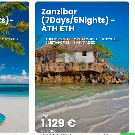
Zanzibar
ts)-
(7Days/5Nights) -
ATH ETH
5 ΝΎΧΤΕΣ
1 ΠΡΟΟΡΙΣΜΟΊ
2 ΜΕΤΑΦΟΡΈΣ
5 ΝΎΧΤΕΣ
2 ΜΕΤΑΦΟΡΈΣ
1 ΑΣΦΆΛΕΙΕΣ
από
1.129 €
ανά άτομο