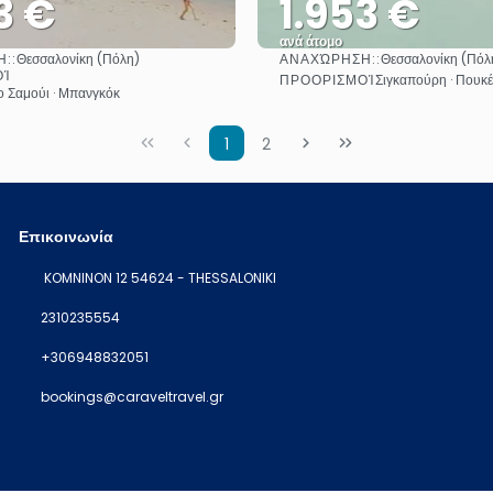
3 €
1.953 €
ανά άτομο
::
ΑΝΑΧΏΡΗΣΗ::
Θεσσαλονίκη (Πόλη)
Θεσσαλονίκη (Πόλ
Δείτε το
Δείτε το
ΟΊ
ΠΡΟΟΡΙΣΜΟΊ
Σιγκαπούρη · Πουκέ
ο Σαμούι · Μπανγκόκ
1
2
Επικοινωνία
KOMNINON 12 54624 - THESSALONIKI
2310235554
+306948832051
bookings@caraveltravel.gr