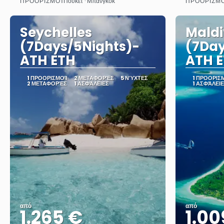
ΠΡΟΟΡΙΣΜΟΊ
ΠΡΟΟΡΙΣΜ
Πουκέτ · Μπανγκόκ
Δείτε το
Seychelles
Maldi
(7Days/5Nights)-
(7Day
ATH ETH
ATH 
1 ΠΡΟΟΡΙΣΜΟΊ
2 ΜΕΤΑΦΟΡΈΣ
5 ΝΎΧΤΕΣ
1 ΠΡΟΟΡΙΣ
2 ΜΕΤΑΦΟΡΈΣ
1 ΑΣΦΆΛΕΙΕΣ
1 ΑΣΦΆΛΕΙ
από
από
1.265 €
1.00