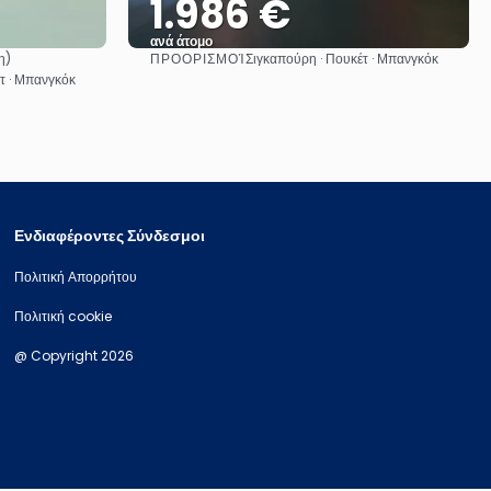
1.986 €
ανά άτομο
ΠΡΟΟΡΙΣΜΟΊ
η)
Σιγκαπούρη · Πουκέτ · Μπανγκόκ
Δείτε το
τ · Μπανγκόκ
Ενδιαφέροντες Σύνδεσμοι
Πολιτική Απορρήτου
Πολιτική cookie
@ Copyright 2026