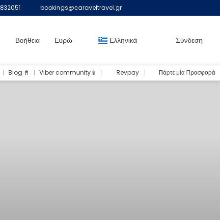
832051
bookings@caraveltravel.gr
Βοήθεια
Ευρώ
Ελληνικά
Σύνδεση
Blog 📓
Viber community📱
Revpay
Πάρτε μία Προσφορά