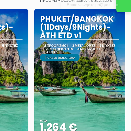
ΠΡΟΟΡΙΣΜΌΣ:
Αρχιπέλαγος της Ζανζιβάρης
Δείτε το
Επικοινωνήστε μαζί μας
PHUKET/BANGKOK
ts)-
(11Days/9Nights)-
ATH ETD v1
5 ΝΎΧΤΕΣ
2 ΠΡΟΟΡΙΣΜΟΊ
3 ΜΕΤΑΦΟΡΈΣ
9 ΝΎΧΤΕΣ
1 ΔΡΑΣΤΗΡΙΌΤΗΤΑ
4 ΜΕΤΑΦΟΡΈΣ
1 ΑΣΦΆΛΕΙΕΣ
Πακέτο διακοπών
από
1.264 €