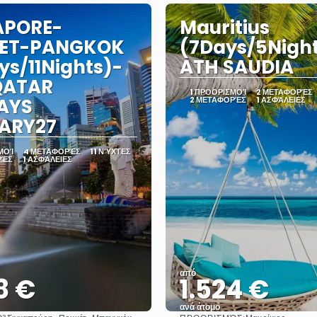
APORE-
Mauritius
ET-PANGKOK
(7Days/5Nigh
ys/11Nights)-
ATH SAUDIA
QATAR
1 ΠΡΟΟΡΙΣΜΟΊ
2 ΜΕΤΑΦΟΡΈΣ
AYS
2 ΜΕΤΑΦΟΡΈΣ
1 ΑΣΦΆΛΕΙΕΣ
ARY27
ΜΟΊ
4 ΜΕΤΑΦΟΡΈΣ
11 ΝΎΧΤΕΣ
ΡΈΣ
1 ΑΣΦΆΛΕΙΕΣ
από
8 €
1.524 €
ανά άτομο