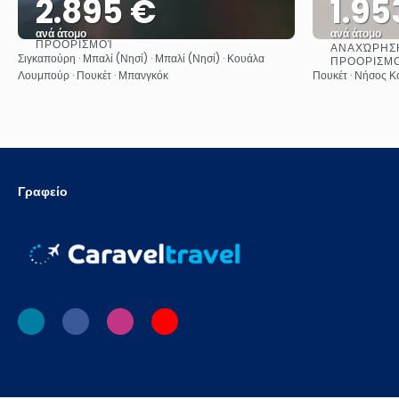
2.895 €
1.95
ανά άτομο
ανά άτομο
ΠΡΟΟΡΙΣΜΟΊ
ΑΝΑΧΏΡΗΣΗ
Δείτε το
Σιγκαπούρη · Μπαλί (Νησί) · Μπαλί (Νησί) · Κουάλα
ΠΡΟΟΡΙΣΜ
Λουμπούρ · Πουκέτ · Μπανγκόκ
Πουκέτ · Νήσος Κ
Γραφείο