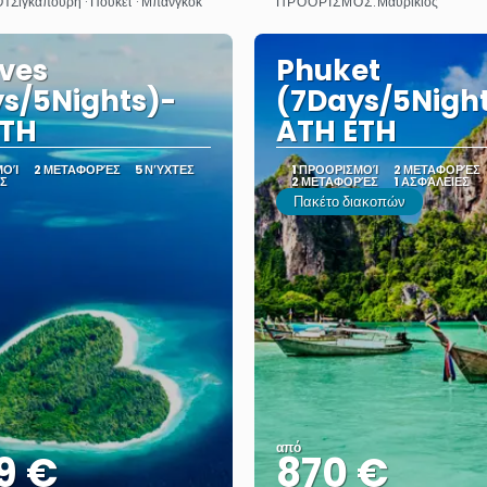
ΟΊ
ΠΡΟΟΡΙΣΜΌΣ:
Σιγκαπούρη · Πουκέτ · Μπανγκόκ
Μαυρίκιος
Δείτε το
Δείτε το
ves
Phuket
s/5Nights)-
(7Days/5Nigh
ETH
ATH ETH
ΜΟΊ
2 ΜΕΤΑΦΟΡΈΣ
5 ΝΎΧΤΕΣ
1 ΠΡΟΟΡΙΣΜΟΊ
2 ΜΕΤΑΦΟΡΈΣ
ΕΣ
2 ΜΕΤΑΦΟΡΈΣ
1 ΑΣΦΆΛΕΙΕΣ
Πακέτο διακοπών
από
9 €
870 €