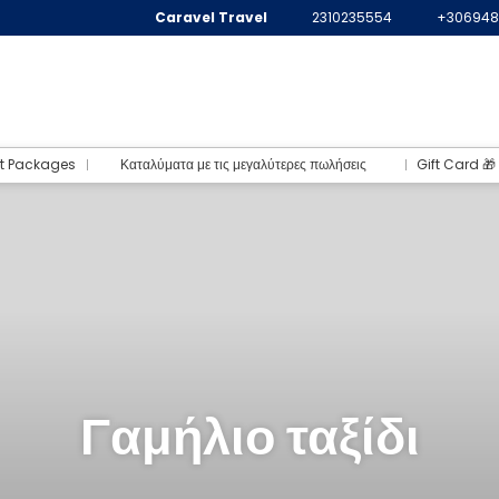
Caravel Travel
2310235554
+306948
t Packages
Καταλύματα με τις μεγαλύτερες πωλήσεις
Gift Card 🎁
Γαμήλιο ταξίδι