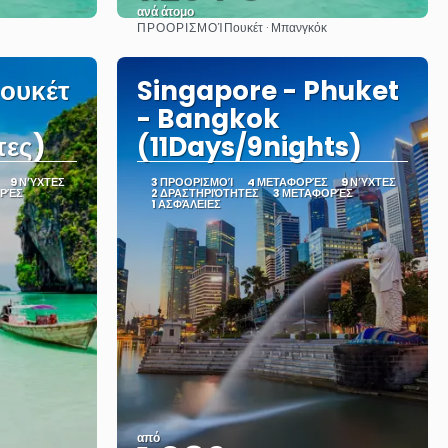
ανά άτομο
ΠΡΟΟΡΙΣΜΟΊ
Πουκέτ · Μπανγκόκ
Δείτε το
Πουκέτ
Singapore - Phuket
- Bangkok
τες)
(11Days/9nights)
9 ΝΎΧΤΕΣ
3 ΠΡΟΟΡΙΣΜΟΊ
4 ΜΕΤΑΦΟΡΈΣ
9 ΝΎΧΤΕΣ
ΟΡΈΣ
2 ΔΡΑΣΤΗΡΙΌΤΗΤΕΣ
3 ΜΕΤΑΦΟΡΈΣ
1 ΑΣΦΆΛΕΙΕΣ
από