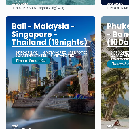
ανά άτομο
ανά άτομο
ΠΡΟΟΡΙΣΜΌΣ:
ΠΡΟΟΡΙΣΜΌ
Νήσοι Σεϋχέλλες
Δείτε το
Bali - Malaysia -
Phuk
Singapore -
- Ba
Thailand (19nights)
(10Da
6 ΠΡΟΟΡΙΣΜΟΊ
6 ΜΕΤΑΦΟΡΈΣ
19 ΝΎΧΤΕΣ
3 ΠΡΟΟΡΙΣ
6 ΔΡΑΣΤΗΡΙΌΤΗΤΕΣ
8 ΜΕΤΑΦΟΡΈΣ
2 ΔΡΑΣΤΗΡ
1 ΑΣΦΆΛΕΙ
Πακέτο διακοπών
Πακέτο δ
από
από