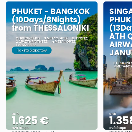
PHUKET - BANGKOK
SING
(10Days/8Nights)
PHUK
from THESSALONIKI
(13Da
ATH 
2 ΠΡΟΟΡΙΣΜΟΊ
3 ΜΕΤΑΦΟΡΈΣ
8 ΝΎΧΤΕΣ
2 ΔΡΑΣΤΗΡΙΌΤΗΤΕΣ
4 ΜΕΤΑΦΟΡΈΣ
AIRW
1 ΑΣΦΆΛΕΙΕΣ
Πακέτο διακοπών
JANU
3 ΠΡΟΟΡΙΣ
4 ΜΕΤΑΦΟ
από
από
1.625 €
1.35
ανά άτομο
ανά άτομο