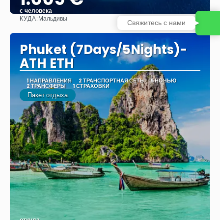
с человека
КУДА:
Мальдивы
Свяжитесь с нами
Видеть
Phuket (7Days/5Nights)-
ATH ETH
1 НАПРАВЛЕНИЯ
2 ТРАНСПОРТНАЯ СЕТЬ
5 НОЧЬЮ
2 ТРАНСФЕРЫ
1 СТРАХОВКИ
Пакет отдыха
откуда