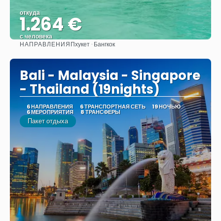
откуда
1.264 €
с человека
НАПРАВЛЕНИЯ
Пхукет · Бангкок
Видеть
Bali - Malaysia - Singapore
- Thailand (19nights)
6 НАПРАВЛЕНИЯ
6 ТРАНСПОРТНАЯ СЕТЬ
19 НОЧЬЮ
6 МЕРОПРИЯТИЯ
8 ТРАНСФЕРЫ
Пакет отдыха