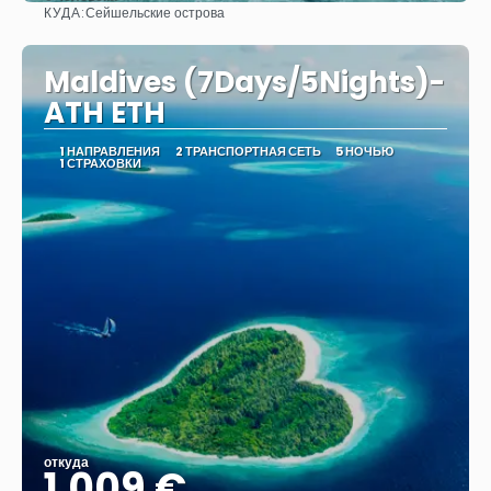
КУДА:
Сейшельские острова
Видеть
Maldives (7Days/5Nights)-
ATH ETH
1 НАПРАВЛЕНИЯ
2 ТРАНСПОРТНАЯ СЕТЬ
5 НОЧЬЮ
1 СТРАХОВКИ
откуда
1.009 €