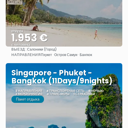
откуда
1.953 €
с человека
ВЫЕЗД::
Салоники (Город)
Видеть
НАПРАВЛЕНИЯ
Пхукет · Остров Самуи · Бангкок
Singapore - Phuket -
Bangkok (11Days/9nights)
3 НАПРАВЛЕНИЯ
4 ТРАНСПОРТНАЯ СЕТЬ
9 НОЧЬЮ
2 МЕРОПРИЯТИЯ
4 ТРАНСФЕРЫ
1 СТРАХОВКИ
Пакет отдыха