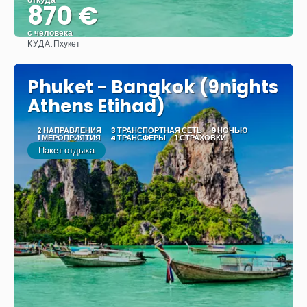
870 €
с человека
КУДА:
Пхукет
Видеть
Phuket - Bangkok (9nights
Athens Etihad)
2 НАПРАВЛЕНИЯ
3 ТРАНСПОРТНАЯ СЕТЬ
9 НОЧЬЮ
1 МЕРОПРИЯТИЯ
4 ТРАНСФЕРЫ
1 СТРАХОВКИ
Пакет отдыха