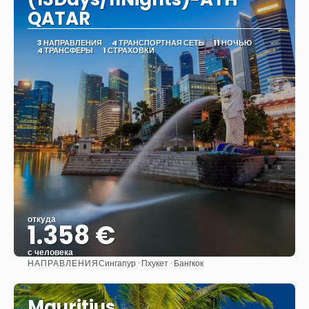
QATAR
3 НАПРАВЛЕНИЯ
4 ТРАНСПОРТНАЯ СЕТЬ
11 НОЧЬЮ
4 ТРАНСФЕРЫ
1 СТРАХОВКИ
откуда
1.358 €
с человека
НАПРАВЛЕНИЯ
Сингапур · Пхукет · Бангкок
Видеть
Mauritius