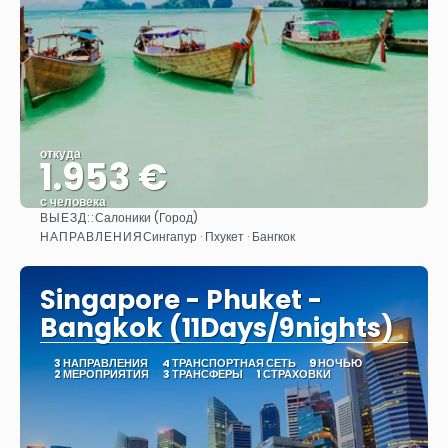
откуда
1.953 €
с человека
ВЫЕЗД::
Салоники (Город)
Видеть
НАПРАВЛЕНИЯ
Сингапур · Пхукет · Бангкок
Singapore - Phuket -
Bangkok (11Days/9nights)
3 НАПРАВЛЕНИЯ
4 ТРАНСПОРТНАЯ СЕТЬ
9 НОЧЬЮ
2 МЕРОПРИЯТИЯ
3 ТРАНСФЕРЫ
1 СТРАХОВКИ