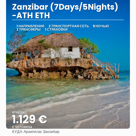
Zanzibar (7Days/5Nights)
-ATH ETH
1 НАПРАВЛЕНИЯ
2 ТРАНСПОРТНАЯ СЕТЬ
5 НОЧЬЮ
2 ТРАНСФЕРЫ
1 СТРАХОВКИ
откуда
1.129 €
с человека
КУДА:
Архипелаг Занзибар
Видеть