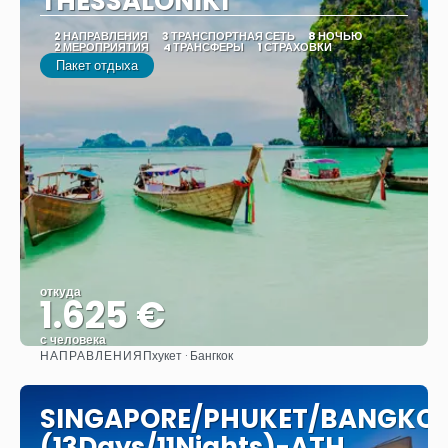
THESSALONIKI
2 НАПРАВЛЕНИЯ
3 ТРАНСПОРТНАЯ СЕТЬ
8 НОЧЬЮ
2 МЕРОПРИЯТИЯ
4 ТРАНСФЕРЫ
1 СТРАХОВКИ
Пакет отдыха
откуда
1.625 €
с человека
НАПРАВЛЕНИЯ
Пхукет · Бангкок
Видеть
SINGAPORE/PHUKET/BANGKO
(13Days/11Nights)-ATH