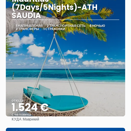
(7Days/5Nights)-ATH
SAUDIA
1 НАПРАВЛЕНИЯ
2 ТРАНСПОРТНАЯ СЕТЬ
5 НОЧЬЮ
2 ТРАНСФЕРЫ
1 СТРАХОВКИ
откуда
1.524 €
с человека
КУДА:
Маврикий
Видеть