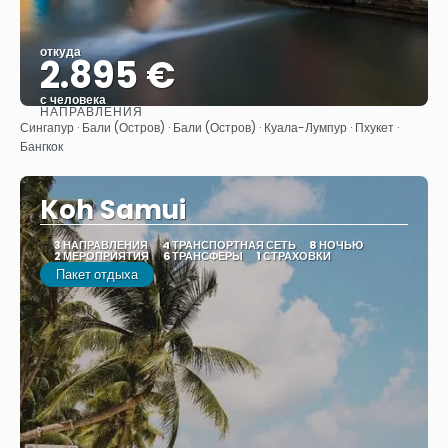
откуда
2.895 €
с человека
НАПРАВЛЕНИЯ
Видеть
Сингапур · Бали (Остров) · Бали (Остров) · Куала-Лумпур · Пхукет ·
Бангкок
Koh Samui
3 НАПРАВЛЕНИЯ
4 ТРАНСПОРТНАЯ СЕТЬ
8 НОЧЬЮ
2 МЕРОПРИЯТИЯ
6 ТРАНСФЕРЫ
1 СТРАХОВКИ
Пакет отдыха