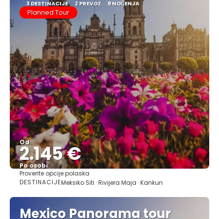
3 DESTINACIJE
2 PREVOZ
9 NOĆENJA
Planned Tour
Od
2.145 €
Po osobi
Proverite opcije polaska
Pogledajte
DESTINACIJE
Meksiko Siti · Rivijera Maja · Kankun
Mexico Panorama tour