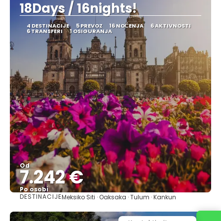
18Days / 16nights!
4 DESTINACIJE
5 PREVOZ
16 NOĆENJA
6 AKTIVNOSTI
6 TRANSFERI
1 OSIGURANJA
Od
7.242 €
Po osobi
DESTINACIJE
Meksiko Siti · Oaksaka · Tulum · Kankun
Pogledajte