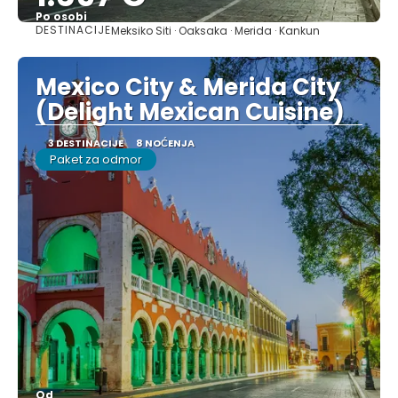
Po osobi
DESTINACIJE
Meksiko Siti · Oaksaka · Merida · Kankun
Pogledajte
Mexico City & Merida City
(Delight Mexican Cuisine)
3 DESTINACIJE
8 NOĆENJA
Paket za odmor
Od