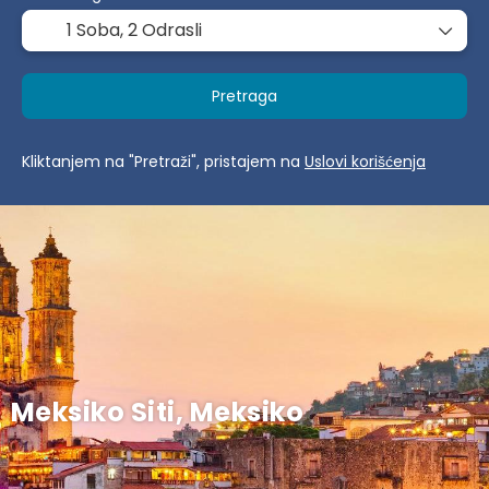
1 Soba,
2 Odrasli
Pretraga
Kliktanjem na "Pretraži", pristajem na
Uslovi korišćenja
Meksiko Siti, Meksiko