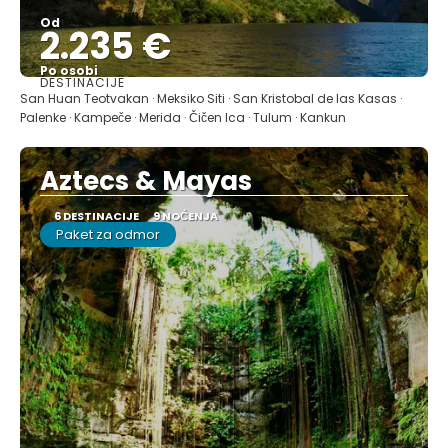
Od
2.235 €
Po osobi
DESTINACIJE
Pogledajte
San Huan Teotvakan · Meksiko Siti · San Kristobal de las Kasas ·
Palenke · Kampeče · Merida · Čičen Ica · Tulum · Kankun
Aztecs & Mayas
6 DESTINACIJE
9 NOĆENJA
Paket za odmor