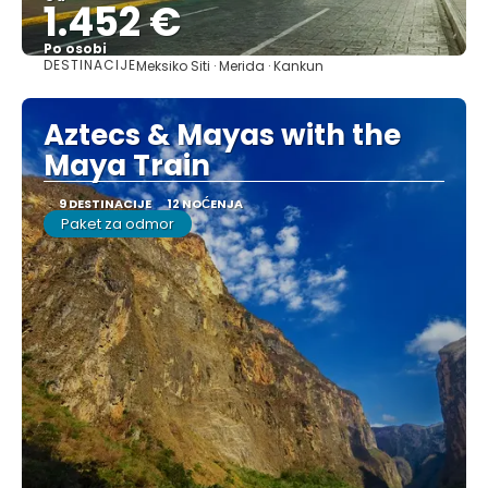
1.452 €
Po osobi
DESTINACIJE
Meksiko Siti · Merida · Kankun
Pogledajte
Aztecs & Mayas with the
Maya Train
9 DESTINACIJE
12 NOĆENJA
Paket za odmor