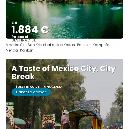
Od
1.884 €
Po osobi
DESTINACIJE
Pogledajte
Meksiko Siti · San Kristobal de las Kasas · Palenke · Kampeče ·
Merida · Kankun
A Taste of Mexico City, City
Break
1 DESTINACIJE
4 NOĆENJA
Paket za odmor