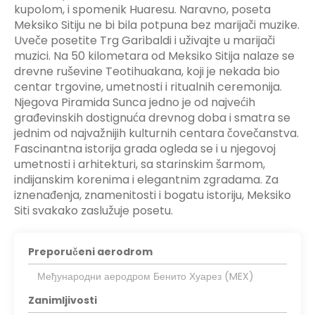
kupolom, i spomenik Huaresu. Naravno, poseta
Meksiko Sitiju ne bi bila potpuna bez marijači muzike.
Uveče posetite Trg Garibaldi i uživajte u marijači
muzici. Na 50 kilometara od Meksiko Sitija nalaze se
drevne ruševine Teotihuakana, koji je nekada bio
centar trgovine, umetnosti i ritualnih ceremonija.
Njegova Piramida Sunca jedno je od najvećih
građevinskih dostignuća drevnog doba i smatra se
jednim od najvažnijih kulturnih centara čovečanstva.
Fascinantna istorija grada ogleda se i u njegovoj
umetnosti i arhitekturi, sa starinskim šarmom,
indijanskim korenima i elegantnim zgradama. Za
iznenađenja, znamenitosti i bogatu istoriju, Meksiko
Siti svakako zaslužuje posetu.
Preporučeni aerodrom
Међународни аеродром Бенито Хуарез (MEX)
Zanimljivosti