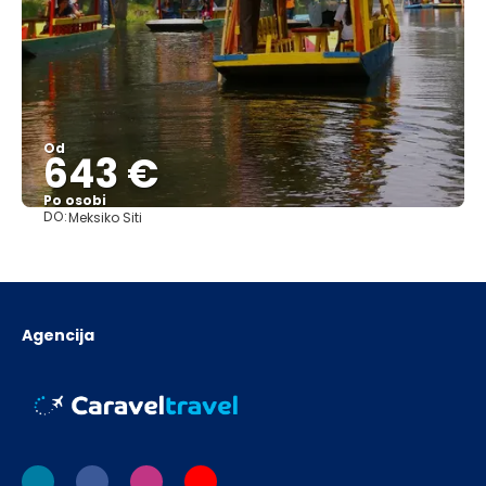
Od
643 €
Po osobi
DO:
Meksiko Siti
Pogledajte
Agencija