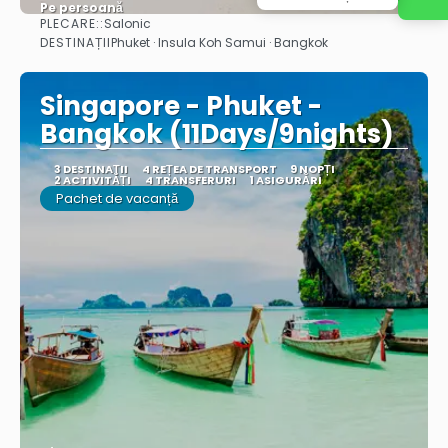
Pe persoană
PLECARE::
Salonic
Vedea
DESTINAȚII
Phuket · Insula Koh Samui · Bangkok
Singapore - Phuket -
Bangkok (11Days/9nights)
3 DESTINAŢII
4 REȚEA DE TRANSPORT
9 NOPȚI
2 ACTIVITĂȚI
4 TRANSFERURI
1 ASIGURĂRI
Pachet de vacanță