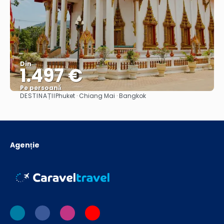
Din
1.497 €
Pe persoană
DESTINAȚII
Phuket · Chiang Mai · Bangkok
Vedea
Agenție