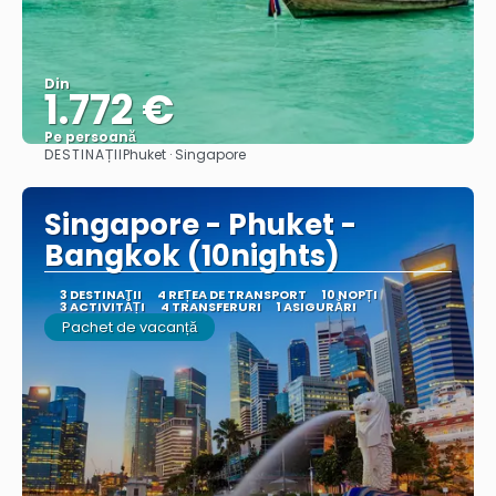
Din
1.772 €
Pe persoană
DESTINAȚII
Phuket · Singapore
Vedea
Singapore - Phuket -
Bangkok (10nights)
3 DESTINAŢII
4 REȚEA DE TRANSPORT
10 NOPȚI
3 ACTIVITĂȚI
4 TRANSFERURI
1 ASIGURĂRI
Pachet de vacanță