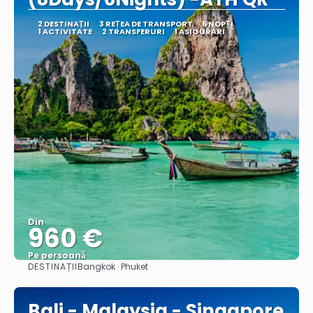
2 DESTINAŢII
3 REȚEA DE TRANSPORT
6 NOPȚI
1 ACTIVITATE
2 TRANSFERURI
1 ASIGURĂRI
Din
960 €
Pe persoană
DESTINAȚII
Bangkok · Phuket
Vedea
Bali - Malaysia - Singapore