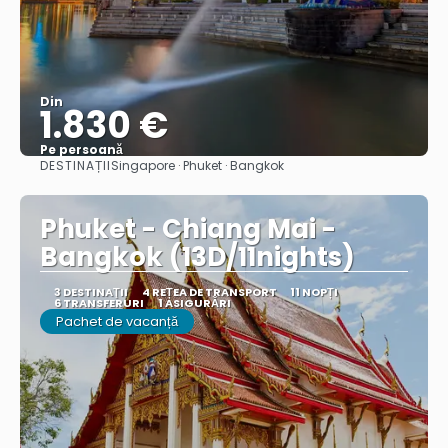
Din
1.830 €
Pe persoană
DESTINAȚII
Singapore · Phuket · Bangkok
Vedea
Phuket - Chiang Mai -
Bangkok (13D/11nights)
3 DESTINAŢII
4 REȚEA DE TRANSPORT
11 NOPȚI
6 TRANSFERURI
1 ASIGURĂRI
Pachet de vacanță