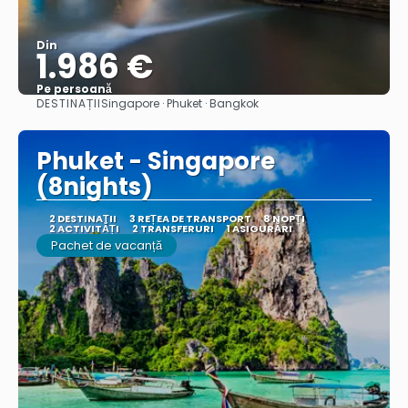
Din
1.986 €
Pe persoană
DESTINAȚII
Singapore · Phuket · Bangkok
Vedea
Phuket - Singapore
(8nights)
2 DESTINAŢII
3 REȚEA DE TRANSPORT
8 NOPȚI
2 ACTIVITĂȚI
2 TRANSFERURI
1 ASIGURĂRI
Pachet de vacanță