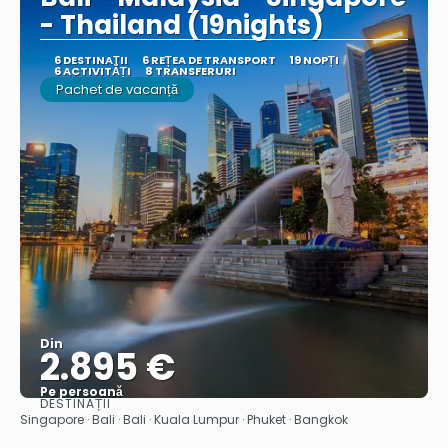
- Thailand (19nights)
6 DESTINAŢII
6 REȚEA DE TRANSPORT
19 NOPȚI
6 ACTIVITĂȚI
8 TRANSFERURI
Pachet de vacanță
Din
2.895 €
Pe persoană
DESTINAȚII
Vedea
Singapore · Bali · Bali · Kuala Lumpur · Phuket · Bangkok