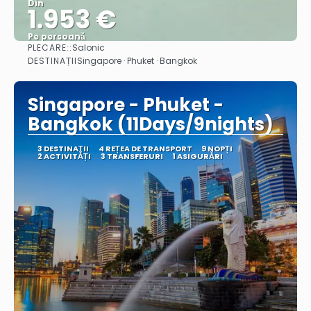
Din
1.953 €
Pe persoană
PLECARE::
Salonic
Vedea
DESTINAȚII
Singapore · Phuket · Bangkok
Singapore - Phuket -
Bangkok (11Days/9nights)
3 DESTINAŢII
4 REȚEA DE TRANSPORT
9 NOPȚI
2 ACTIVITĂȚI
3 TRANSFERURI
1 ASIGURĂRI