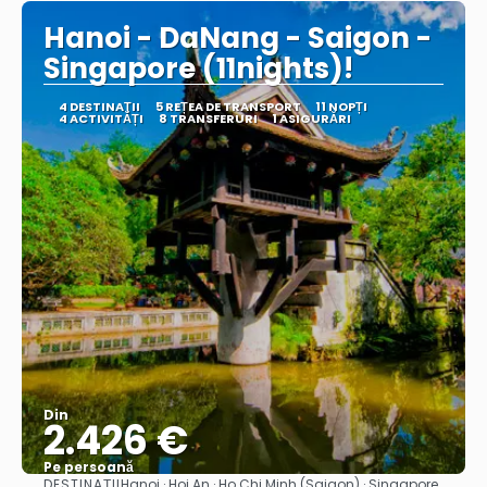
Hanoi - DaNang - Saigon -
Singapore (11nights)!
4 DESTINAŢII
5 REȚEA DE TRANSPORT
11 NOPȚI
4 ACTIVITĂȚI
8 TRANSFERURI
1 ASIGURĂRI
Din
2.426 €
Pe persoană
DESTINAȚII
Hanoi · Hoi An · Ho Chi Minh (Saigon) · Singapore