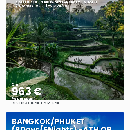
2 DESTINAŢII
2 REȚEA DE TRANSPORT
5 NOPȚI
2 TRANSFERURI
1 ASIGURĂRI
Din
963 €
Pe persoană
DESTINAȚII
Bali · Ubud, Bali
Vedea
BANGKOK/PHUKET
(8Days/6Nights) -ATH QR