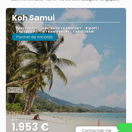
Vedea
Koh Samui
3 DESTINAŢII
4 REȚEA DE TRANSPORT
8 NOPȚI
2 ACTIVITĂȚI
6 TRANSFERURI
1 ASIGURĂRI
Pachet de vacanță
Din
1.953 €
Contactați-ne