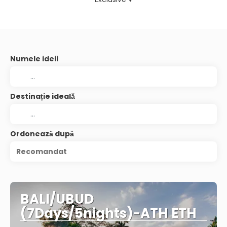
Numele ideii
Destinație ideală
Ordonează după
Recomandat
BALI/UBUD
(7Days/5nights)-ATH ETH