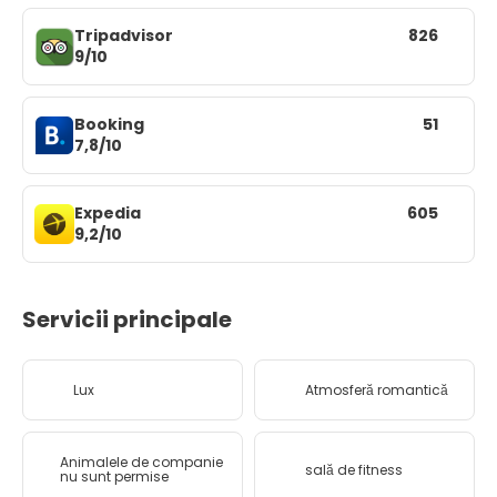
Tripadvisor
826
9/10
Booking
51
7,8/10
Expedia
605
9,2/10
Servicii principale
Lux
Atmosferă romantică
Animalele de companie
sală de fitness
nu sunt permise