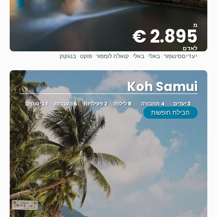
מ
2.895 €
לאדם
יעדים
סינגפור · באלי · באלי · קואלה לומפור · פוקט · בנגקוק
ראה
Koh Samui
3 יעדים
4 תחבורה
8 לילות
2 פעילויות
6 העברות
1 ביטוחים
חבילת חופשות