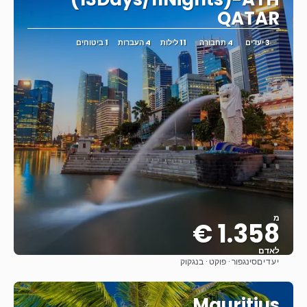
QATAR
3 יעדים
4 תחבורה
11 לילות
4 העברות
1 ביטוחים
מ
1.358 €
לאדם
יעדים
סינגפור · פוקט · בנגקוק
ראה
Mauritius