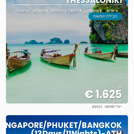
THESSALONIKI
2 יעדים
3 תחבורה
8 לילות
2 פעילויות
4 העברות
1 ביטוחים
חבילת חופשות
מ
1.625 €
לאדם
יעדים
פוקט · בנגקוק
ראה
SINGAPORE/PHUKET/BANGKOK
(13Days/11Nights)-ATH