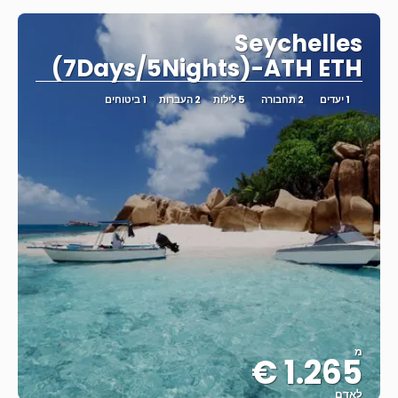
Seychelles
(7Days/5Nights)-ATH ETH
1 יעדים
2 תחבורה
5 לילות
2 העברות
1 ביטוחים
מ
1.265 €
לאדם