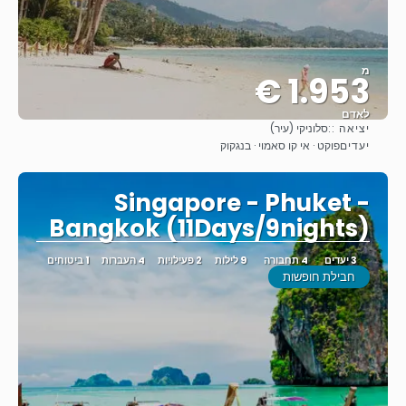
מ
1.953 €
לאדם
יציאה ::
סלוניקי (עיר)
ראה
יעדים
פוקט · אי קו סאמוי · בנגקוק
Singapore - Phuket -
Bangkok (11Days/9nights)
3 יעדים
4 תחבורה
9 לילות
2 פעילויות
4 העברות
1 ביטוחים
חבילת חופשות