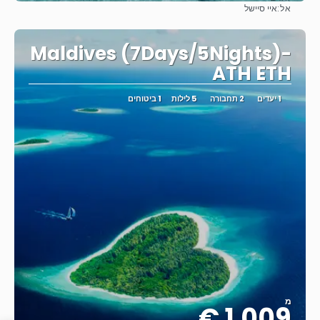
אל:
איי סיישל
ראה
Maldives (7Days/5Nights)-
ATH ETH
1 יעדים
2 תחבורה
5 לילות
1 ביטוחים
מ
1.009 €