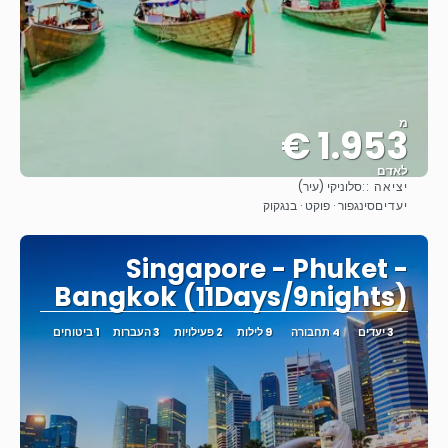
מ
1.953 €
לאדם
יציאה ::
סלוניקי (עיר)
ראה
יעדים
סינגפור · פוקט · בנגקוק
Singapore - Phuket -
Bangkok (11Days/9nights)
3 יעדים
4 תחבורה
9 לילות
2 פעילויות
3 העברות
1 ביטוחים