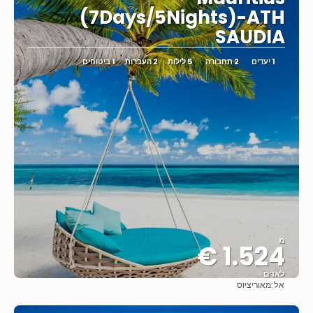
(7Days/5Nights)-ATH
SAUDIA
1 יעדים
2 תחבורה
5 לילות
2 העברות
1 ביטוחים
מ
1.524 €
לאדם
אל:
מאוריציוס
ראה