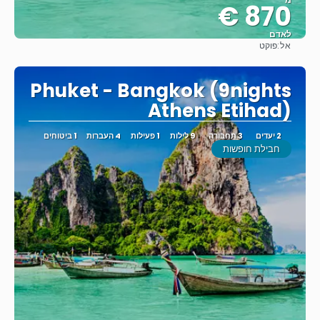
870 €
לאדם
אל:
פוקט
ראה
Phuket - Bangkok (9nights
Athens Etihad)
2 יעדים
3 תחבורה
9 לילות
1 פעילות
4 העברות
1 ביטוחים
חבילת חופשות