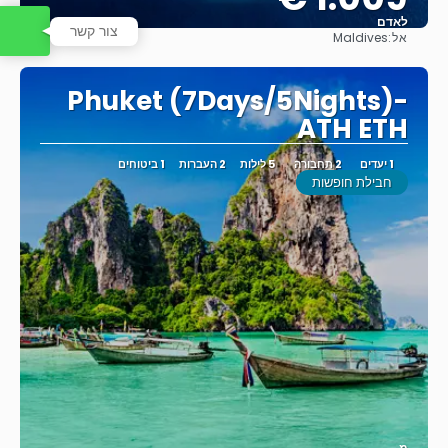
לאדם
צור קשר
אל:
Maldives
ראה
Phuket (7Days/5Nights)-
ATH ETH
1 יעדים
2 תחבורה
5 לילות
2 העברות
1 ביטוחים
חבילת חופשות
מ