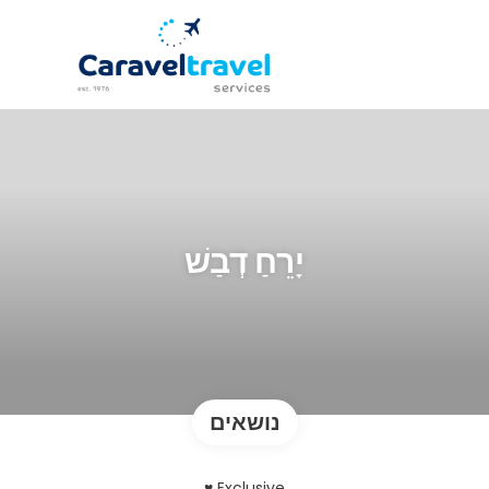
יָרֵחַ דְבַשׁ
נושאים
Exclusive ♥