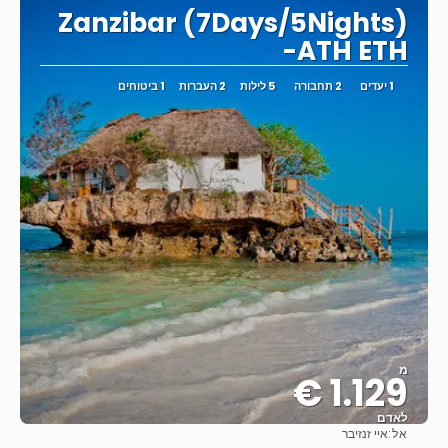
Zanzibar (7Days/5Nights)
-ATH ETH
1 יעדים
2 תחבורה
5 לילות
2 העברות
1 ביטוחים
מ
1.129 €
לאדם
אל:
איי זנזיבר
ראה