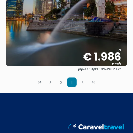
מ
1.986 €
לאדם
יעדים
סינגפור · פוקט · בנגקוק
ראה
2
1