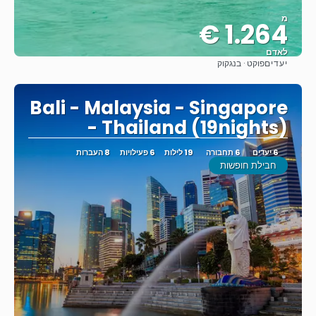
מ
1.264 €
לאדם
יעדים
פוקט · בנגקוק
ראה
Bali - Malaysia - Singapore
- Thailand (19nights)
6 יעדים
6 תחבורה
19 לילות
6 פעילויות
8 העברות
חבילת חופשות