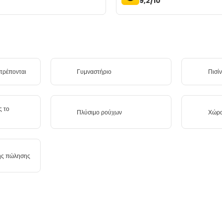
9,2/10
ιτρέπονται
Γυμναστήριο
Πισί
ς το
Πλύσιμο ρούχων
Χώρο
ης πώλησης