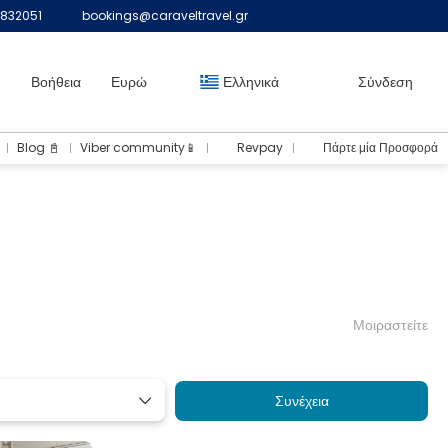
832051
bookings@caraveltravel.gr
Βοήθεια
Ευρώ
Ελληνικά
Σύνδεση
Blog 📓
Viber community📱
Revpay
Πάρτε μία Προσφορά
Μοιραστείτε
Συνέχεια