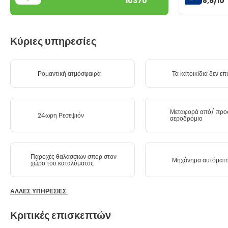
8,6/10
10370
Κύριες υπηρεσίες
Ρομαντική ατμόσφαιρα
Τα κατοικίδια δεν επ
Μεταφορά από/ προ
24ωρη Ρεσεψιόν
αεροδρόμιο
Παροχές θαλάσσιων σπορ στον
Μηχάνημα αυτόματ
χώρο του καταλύματος
ΆΛΛΕΣ ΥΠΗΡΕΣΊΕΣ
Κριτικές επισκεπτών