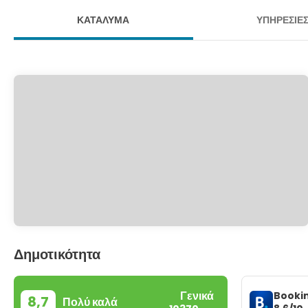
ΚΑΤΆΛΥΜΑ
ΥΠΗΡΕΣΊΕ
Δημοτικότητα
Γενικά
Booki
8,7
Πολύ καλά