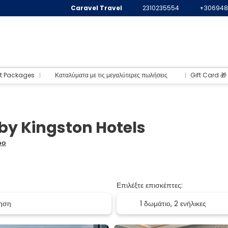
Caravel Travel
2310235554
+306948
t Packages
Καταλύματα με τις μεγαλύτερες πωλήσεις
Gift Card 🎁
by Kingston Hotels
ρο
Επιλέξτε επισκέπτες:
1 δωμάτιο,
2 ενήλικες