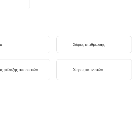
να
Xώρος στάθμευσης
ς φύλαξης αποσκευών
Χώρος καπνιστών