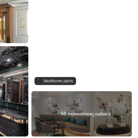
Μεγέθυνση χάρτη
56 περισσότερες εικόνεςs