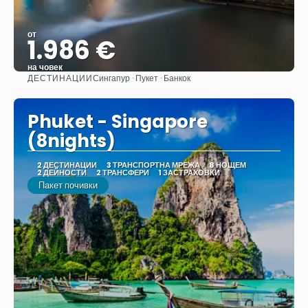
от
1.986 €
на човек
ДЕСТИНАЦИИ
Сингапур · Пукет · Банкок
Вижте
Phuket - Singapore
(8nights)
2 ДЕСТИНАЦИИ
3 ТРАНСПОРТНА МРЕЖА
8 НОЩЕМ
2 ДЕЙНОСТИ
2 ТРАНСФЕРИ
1 ЗАСТРАХОВКИ
Пакет почивки