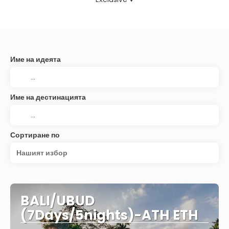
Име на идеята
Име на дестинацията
Сортиране по
Нашият избор
BALI/UBUD
(7Days/5nights)-ATH ETH