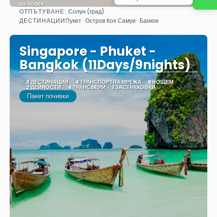
на човек
ОТПЪТУВАНЕ::
Солун (град)
Вижте
ДЕСТИНАЦИИ
Пукет · Остров Кох Самуи · Банкок
Singapore - Phuket -
Bangkok (11Days/9nights)
3 ДЕСТИНАЦИИ
4 ТРАНСПОРТНА МРЕЖА
9 НОЩЕМ
2 ДЕЙНОСТИ
4 ТРАНСФЕРИ
1 ЗАСТРАХОВКИ
Пакет почивки