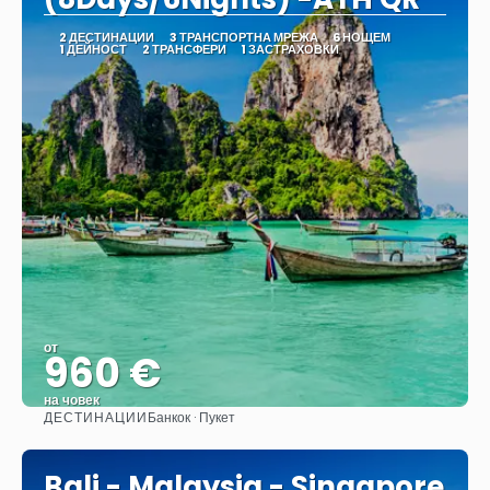
2 ДЕСТИНАЦИИ
3 ТРАНСПОРТНА МРЕЖА
6 НОЩЕМ
1 ДЕЙНОСТ
2 ТРАНСФЕРИ
1 ЗАСТРАХОВКИ
от
960 €
на човек
ДЕСТИНАЦИИ
Банкок · Пукет
Вижте
Bali - Malaysia - Singapore