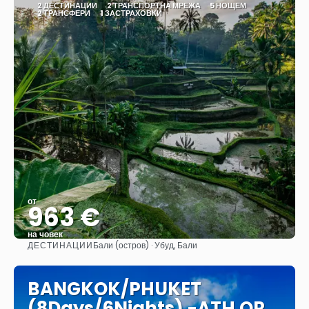
2 ДЕСТИНАЦИИ
2 ТРАНСПОРТНА МРЕЖА
5 НОЩЕМ
2 ТРАНСФЕРИ
1 ЗАСТРАХОВКИ
от
963 €
на човек
ДЕСТИНАЦИИ
Бали (остров) · Убуд, Бали
Вижте
BANGKOK/PHUKET
(8Days/6Nights) -ATH QR