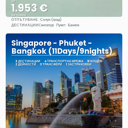
от
1.953 €
на човек
ОТПЪТУВАНЕ::
Солун (град)
Вижте
ДЕСТИНАЦИИ
Сингапур · Пукет · Банкок
Singapore - Phuket -
Bangkok (11Days/9nights)
3 ДЕСТИНАЦИИ
4 ТРАНСПОРТНА МРЕЖА
9 НОЩЕМ
2 ДЕЙНОСТИ
3 ТРАНСФЕРИ
1 ЗАСТРАХОВКИ