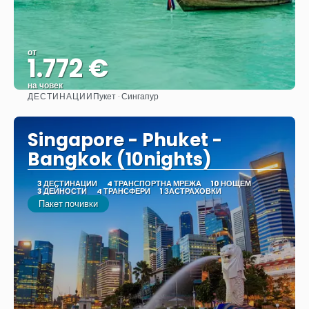
от
1.772 €
на човек
ДЕСТИНАЦИИ
Пукет · Сингапур
Вижте
Singapore - Phuket -
Bangkok (10nights)
3 ДЕСТИНАЦИИ
4 ТРАНСПОРТНА МРЕЖА
10 НОЩЕМ
3 ДЕЙНОСТИ
4 ТРАНСФЕРИ
1 ЗАСТРАХОВКИ
Пакет почивки