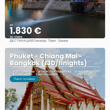
от
1.830 €
на човек
ДЕСТИНАЦИИ
Сингапур · Пукет · Банкок
Вижте
Phuket - Chiang Mai -
Bangkok (13D/11nights)
3 ДЕСТИНАЦИИ
4 ТРАНСПОРТНА МРЕЖА
11 НОЩЕМ
6 ТРАНСФЕРИ
1 ЗАСТРАХОВКИ
Пакет почивки