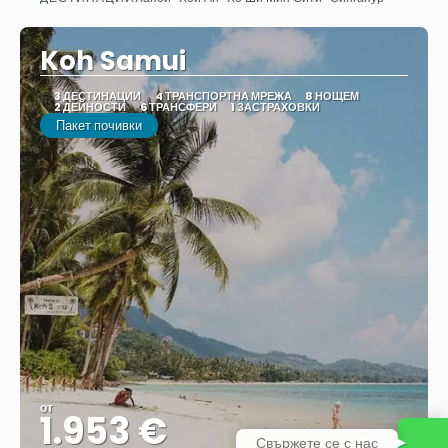
Вижте
Koh Samui
3 ДЕСТИНАЦИИ
4 ТРАНСПОРТНА МРЕЖА
8 НОЩЕМ
2 ДЕЙНОСТИ
6 ТРАНСФЕРИ
1 ЗАСТРАХОВКИ
Пакет почивки
от
1.953 €
Свържете се с нас