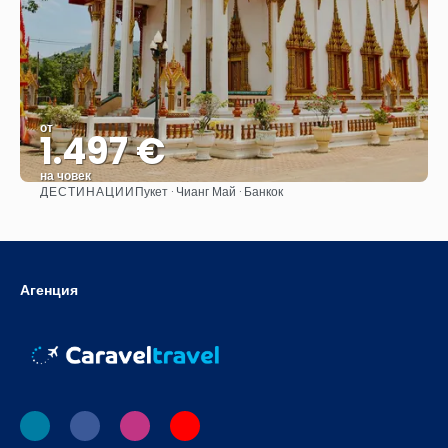
от
1.497 €
на човек
ДЕСТИНАЦИИ
Пукет · Чианг Май · Банкок
Вижте
Агенция