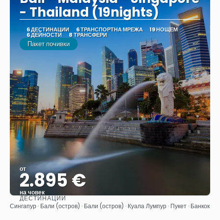
- Thailand (19nights)
6 ДЕСТИНАЦИИ
6 ТРАНСПОРТНА МРЕЖА
19 НОЩЕМ
6 ДЕЙНОСТИ
8 ТРАНСФЕРИ
Пакет почивки
от
2.895 €
на човек
ДЕСТИНАЦИИ
Вижте
Сингапур · Бали (остров) · Бали (остров) · Куала Лумпур · Пукет · Банкок