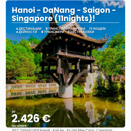
Hanoi - DaNang - Saigon -
Singapore (11nights)!
4 ДЕСТИНАЦИИ
5 ТРАНСПОРТНА МРЕЖА
11 НОЩЕМ
4 ДЕЙНОСТИ
8 ТРАНСФЕРИ
1 ЗАСТРАХОВКИ
от
2.426 €
на човек
ДЕСТИНАЦИИ
Ханой · Хой Ан · Хо Ши Мин Сити · Сингапур