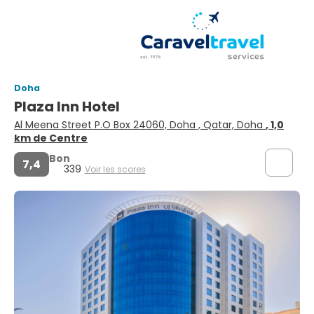
Doha
Plaza Inn Hotel
Al Meena Street P.O Box 24060, Doha , Qatar, Doha
, 1,0
km de Centre
Bon
7,4
339
Voir les scores