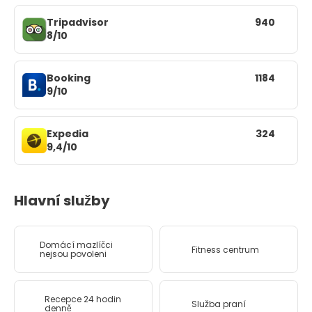
Tripadvisor
940
8/10
Booking
1184
9/10
Expedia
324
9,4/10
Hlavní služby
Domácí mazlíčci
Fitness centrum
nejsou povoleni
Recepce 24 hodin
Služba praní
denně