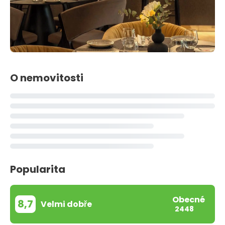
O nemovitosti
Popularita
Obecné
8,7
Velmi dobře
2448