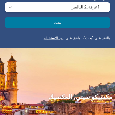
1 غرفة,
2 البالغين
بحث
بالنقر على "بحث"، أوافق على
بنود الاستخدام
مكسيكو سيتي, المكسيك