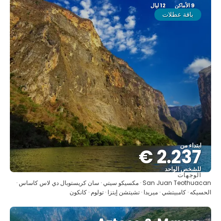
9 الأماكن
12 ليال
باقة عطلات
ابتداء من
2.237 €
للشخص الواحد
الوجهات
شاهد
San Juan Teothuacan · مكسيكو سيتي · سان كريستوبال دي لاس كاساس ·
الحسيكه · كامبيتشي · ميريدا · تشيتشن إيتزا · تولوم · كانكون