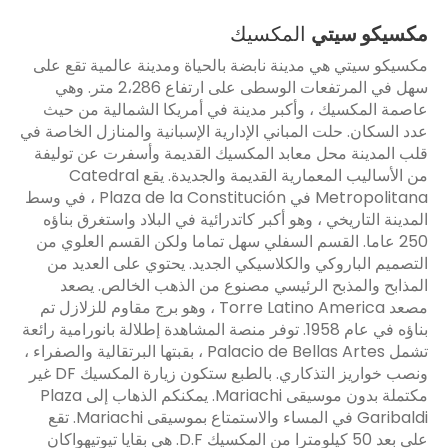
مكسيكو سيتي
المكسيك
مكسيكو سيتي هي مدينة نابضة بالحياة ومدينة عالمية تقع على
سهل في المرتفعات الوسطى على ارتفاع 2،286 متر. وهي
عاصمة المكسيك ، وأكبر مدينة في أمريكا الشمالية من حيث
عدد السكان. حلت المباني الإدارية الإسبانية والمنازل الخاصة في
قلب المدينة محل معابد المكسيك القديمة وأسفرت عن توليفة
من الأساليب المعمارية القديمة والجديدة. يقع Catedral
Metropolitana في Plaza de la Constitución ، في وسط
المدينة التاريخي ، وهو أكبر كاتدرائية في البلاد واستغرق بناؤه
250 عاما. القسم السفلي سهل تماما ولكن القسم العلوي من
التصميم الباروكي والكلاسيكي الجديد. يحتوي على العديد من
المذابح والمذبح الرئيسي مصنوع من الذهب الخالص. يصعد
مصعد Torre Latino America ، وهو برج مقاوم للزلازل تم
بناؤه في عام 1958. توفر منصة المشاهدة إطلالة بانورامية رائعة
تشمل Palacio de Bellas Artes ، بقبتها البرتقالية والصفراء ،
ونصب خواريز التذكاري. بالطبع ستكون زيارة المكسيك DF غير
مكتملة بدون موسيقى Mariachi. يمكنكم الذهاب إلى Plaza
Garibaldi في المساء والاستمتاع بموسيقى Mariachi. تقع
على بعد 50 كيلومترا من المكسيك D.F. هي بقايا تيوتيهواكان