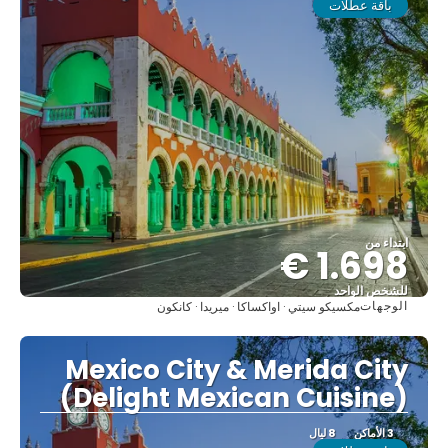
باقة عطلات
ابتداء من
1.698 €
للشخص الواحد
الوجهات
مكسيكو سيتي · اواكساكا · ميريدا · كانكون
شاهد
Mexico City & Merida City
(Delight Mexican Cuisine)
3 الأماكن
8 ليال