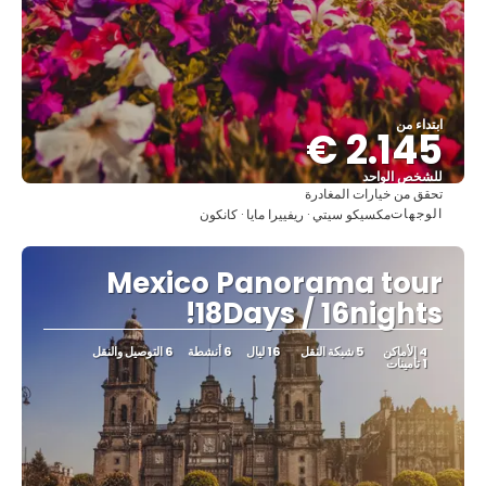
ابتداء من
2.145 €
للشخص الواحد
تحقق من خيارات المغادرة
شاهد
الوجهات
مكسيكو سيتي · ريفييرا مايا · كانكون
Mexico Panorama tour
18Days / 16nights!
4 الأماكن
5 شبكة النقل
16 ليال
6 أنشطة
6 التوصيل والنقل
1 تأمينات