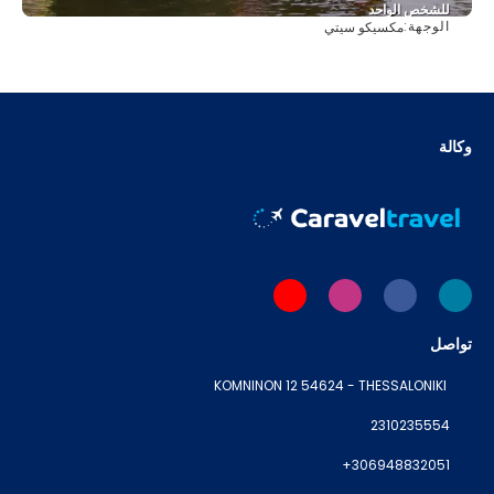
للشخص الواحد
الوجهة:
مكسيكو سيتي
شاهد
وكالة
تواصل
KOMNINON 12 54624 - THESSALONIKI
2310235554
+306948832051