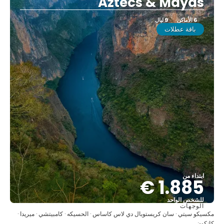
Aztecs & Mayas
6 الأماكن
9 ليال
باقة عطلات
ابتداء من
1.885 €
للشخص الواحد
الوجهات
شاهد
مكسيكو سيتي · سان كريستوبال دي لاس كاساس · الحسيكه · كامبيتشي · ميريدا ·
كانكون