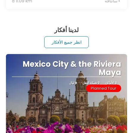
سانتافه
a 11.09 km
لدينا أفكار
انظر جميع الأفكار
Mexico City & the Riviera
Maya
3 الأماكن
2 شبكة النقل
9 ليال
Planned Tour