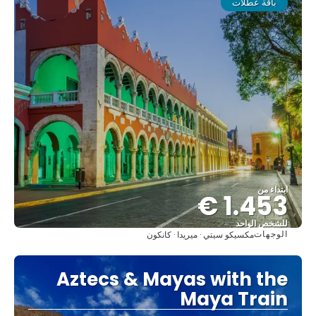
باقة عطلات
ابتداء من
1.453 €
للشخص الواحد
الوجهات
مكسيكو سيتي · ميريدا · كانكون
شاهد
Aztecs & Mayas with the
Maya Train