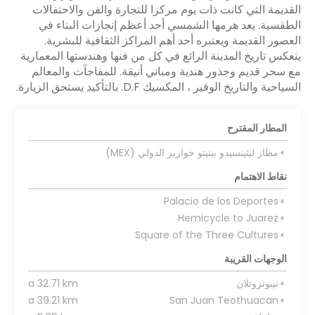
القديمة التي كانت ذات يوم مركزا للتجارة والفن والاحتفالات
الطقسية. يعد هرمها الشمسي أحد أعظم إنجازات البناء في
العصور القديمة ويعتبره أحد أهم المراكز الثقافية للبشرية.
ينعكس تاريخ المدينة الرائع في كل من فنها وهندستها المعمارية
مع سحر قديم وجذور هندية ومباني أنيقة. للمفاجآت والمعالم
السياحية والتاريخ الوفير ، المكسيك D.F. بالتأكيد يستحق الزيارة.
المطار المقترح
مطار ليثينسيدو بينيتو خواريز الدولي (MEX)
نقاط الاهتمام
Palacio de los Deportes
Hemicycle to Juarez
Square of the Three Cultures
الوجهات القريبة
تيبوتزوتلان
a 32.71 km
a 39.21 km
San Juan Teothuacan