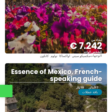
ابتداء من
7.242 €
للشخص الواحد
الوجهات
مكسيكو سيتي · اواكساكا · تولوم · كانكون
شاهد
Essence of Mexico, French-
speaking guide
7 الأماكن
10 ليال
باقة عطلات