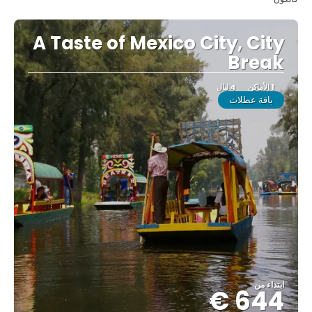
A Taste of Mexico City, City
Break
1 الأماكن
4 ليال
باقة عطلات
ابتداء من
644 €