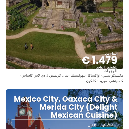
ابتداء من
1.479 €
للشخص الواحد
الوجهات
شاهد
مكسيكو سيتي · اواكساكا · تيهوانتيبيك · سان كريستوبال دي لاس كاساس ·
كامبيتشي · ميريدا · كانكون
Mexico City, Oaxaca City &
Merida City (Delight
Mexican Cuisine)
4 الأماكن
11 ليال