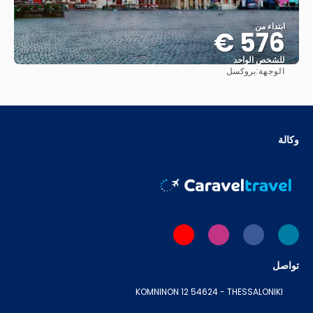
ابتداء من
576 €
للشخص الواحد
الوجهة:
بروكسل
شاهد
وكالة
تواصل
KOMNINON 12 54624 - THESSALONIKI