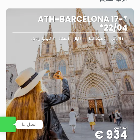
شاهد
*ATH-BARCELONA 17-
22/04*
1 الأماكن
2 شبكة النقل
5 ليال
1 نشاط
2 التوصيل والنقل
اتصل بنا
ابتداء من
934 €