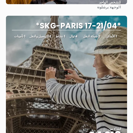
للشخص الواحد
الوجهة:
برشلونة
شاهد
*SKG-PARIS 17-21/04*
1 الأماكن
2 شبكة النقل
4 ليال
1 نشاط
2 التوصيل والنقل
1 تأمينات
ابتداء من