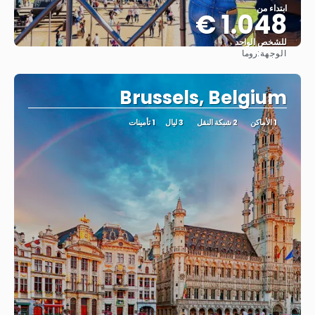
ابتداء من
1.048 €
للشخص الواحد
الوجهة:
روما
شاهد
Brussels, Belgium
1 الأماكن
2 شبكة النقل
3 ليال
1 تأمينات