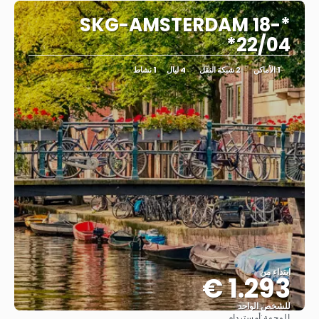
*SKG-AMSTERDAM 18-
22/04*
1 الأماكن
2 شبكة النقل
4 ليال
1 نشاط
ابتداء من
1.293 €
للشخص الواحد
الوجهة:
أمستردام