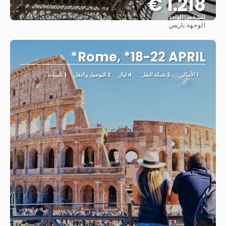
1.218 €
للشخص الواحد
الوجهة:
باريس
شاهد
Rome, *18-22 APRIL*
1 الأماكن
2 شبكة النقل
4 ليال
2 التوصيل والنقل
1 تأمينات