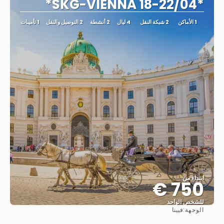
*SKG-VIENNA 18-22/04*
1 الأماكن
2 شبكة النقل
4 ليال
2 أنشطة
2 التوصيل والنقل
1 تأمينات
ابتداء من
750 €
للشخص الواحد
الوجهة:
فيينا
شاهد