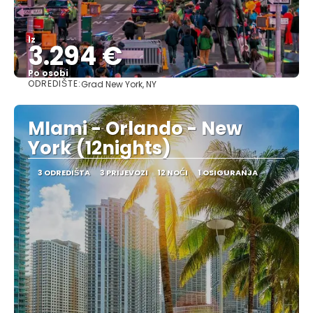
Iz
3.294 €
Po osobi
ODREDIŠTE:
Grad New York, NY
Vidjeti
MIami - Orlando - New
York (12nights)
3 ODREDIŠTA
3 PRIJEVOZI
12 NOĆI
1 OSIGURANJA