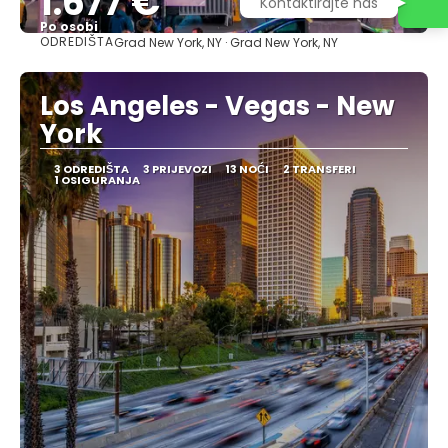
1.677 €
Kontaktirajte nas
Po osobi
ODREDIŠTA
Grad New York, NY · Grad New York, NY
Vidjeti
Los Angeles - Vegas - New
York
3 ODREDIŠTA
3 PRIJEVOZI
13 NOĆI
2 TRANSFERI
1 OSIGURANJA