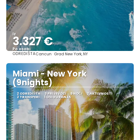
Iz
3.327 €
Po osobi
ODREDIŠTA
Cancun · Grad New York, NY
Vidjeti
Miami - New York
(9nights)
2 ODREDIŠTA
3 PRIJEVOZI
9 NOĆI
2 AKTIVNOSTI
2 TRANSFERI
1 OSIGURANJA