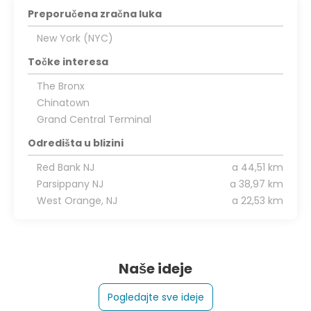
Preporučena zračna luka
New York (NYC)
Točke interesa
The Bronx
Chinatown
Grand Central Terminal
Odredišta u blizini
Red Bank NJ
a 44,51 km
Parsippany NJ
a 38,97 km
West Orange, NJ
a 22,53 km
Naše ideje
Pogledajte sve ideje