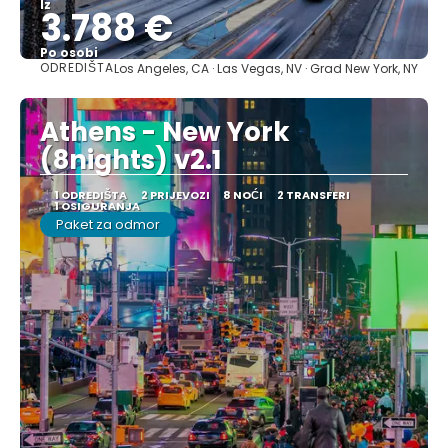
Iz
3.788 €
Po osobi
ODREDIŠTA
Los Angeles, CA · Las Vegas, NV · Grad New York, NY
Vidjeti
Athens - New York
(8nights) v2.1
1 ODREDIŠTA
2 PRIJEVOZI
8 NOĆI
2 TRANSFERI
1 OSIGURANJA
Paket za odmor