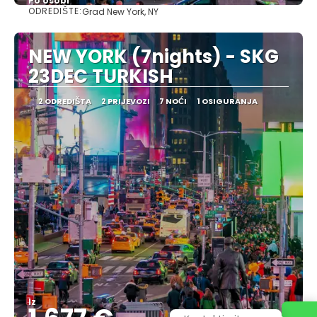
Po osobi
ODREDIŠTE:
Grad New York, NY
Vidjeti
NEW YORK (7nights) - SKG
23DEC TURKISH
2 ODREDIŠTA
2 PRIJEVOZI
7 NOĆI
1 OSIGURANJA
Iz