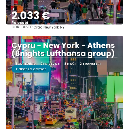
Iz
2.033 €
Po osobi
ODREDIŠTE:
Grad New York, NY
Vidjeti
Cypru - New York - Athens
(8nights Lufthansa group)
1 ODREDIŠTA
2 PRIJEVOZI
8 NOĆI
2 TRANSFERI
Paket za odmor