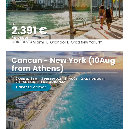
Iz
2.391 €
Po osobi
ODREDIŠTA
Miami FL · Orlando FL · Grad New York, NY
Vidjeti
Cancun - New York (10Aug
from Athens)
2 ODREDIŠTA
3 PRIJEVOZI
11 NOĆI
2 AKTIVNOSTI
2 TRANSFERI
1 OSIGURANJA
Paket za odmor