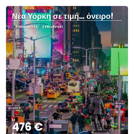
Νέα Υόρκη σε τιμή… όνειρο!
1 ODREDIŠTA
2 PRIJEVOZI
Iz
476 €