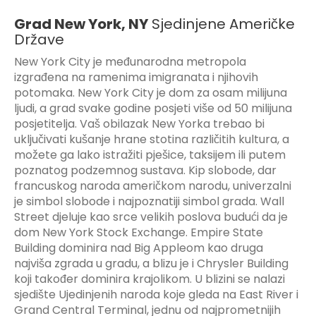
Grad New York, NY
Sjedinjene Američke
Države
New York City je međunarodna metropola
izgrađena na ramenima imigranata i njihovih
potomaka. New York City je dom za osam milijuna
ljudi, a grad svake godine posjeti više od 50 milijuna
posjetitelja. Vaš obilazak New Yorka trebao bi
uključivati kušanje hrane stotina različitih kultura, a
možete ga lako istražiti pješice, taksijem ili putem
poznatog podzemnog sustava. Kip slobode, dar
francuskog naroda američkom narodu, univerzalni
je simbol slobode i najpoznatiji simbol grada. Wall
Street djeluje kao srce velikih poslova budući da je
dom New York Stock Exchange. Empire State
Building dominira nad Big Appleom kao druga
najviša zgrada u gradu, a blizu je i Chrysler Building
koji također dominira krajolikom. U blizini se nalazi
sjedište Ujedinjenih naroda koje gleda na East River i
Grand Central Terminal, jednu od najprometnijih