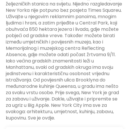
željezničkih stanica na svijetu. Nijedno razgledavanje
New Yorka nije potpuno bez posjeta Times Squareu.
Uživajte u njegovim reklamnim panoima, mnogim
ljudima i hrani, a zatim prijeđite u Central Park, koji
obuhvaća 850 hektara jezera i livada, gdje možete
pobjeći od gradske vreve. Također možete birati
između umjetničkih i povijesnih muzeja, kao i
Memorijalnog i muzejskog centra Reflecting
Absence, gdje možete odati počast žrtvama 9/11.
Iako većina gradskih znamenitosti leži u
Manhattanu, svaki od gradskih okruga ima svoju
jedinstvenu i karakterističnu osobnost vrijednu
istraživanja. Od povijesnih ulica Brooklyna do
međunarodne kuhinje Queensa, u gradu ima nešto
za svaku vrstu osobe. Prije svega, New York je grad
za zabavu i uživanje. Dakle, uživajte i pripremite se
za ugriz u Big Apple. New York City ima sve za
svakoga: arhitekturu, umjetnost, kuhinju, zabavu,
kupovinu. Sve je ovdje.