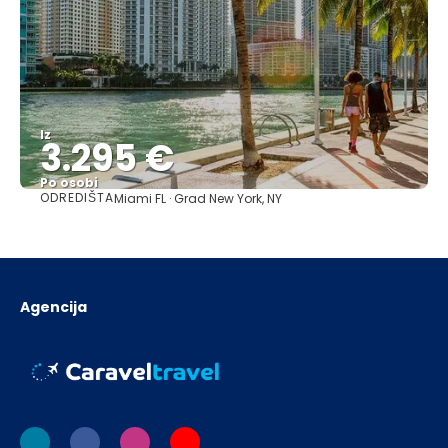
Iz
3.295 €
Po osobi
ODREDIŠTA
Miami FL · Grad New York, NY
Vidjeti
Agencija