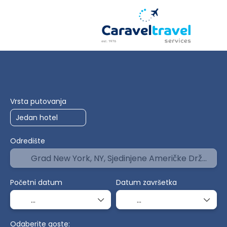
Smještaj
Prijevoz+Smještaj
Više 
+
Vrsta putovanja
Odredište
Početni datum
Datum završetka
Odaberite goste: